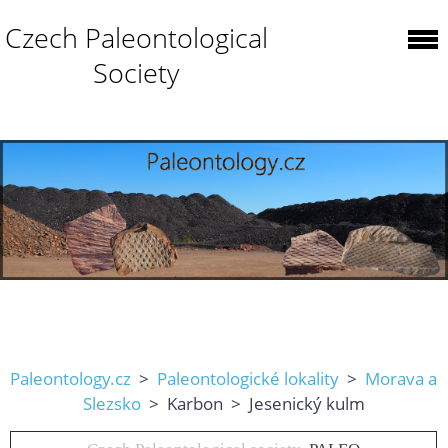
Czech Paleontological
Society
Paleontology.cz
>
Paleontologické lokality
>
Morava a
Slezsko
> Karbon > Jesenický kulm