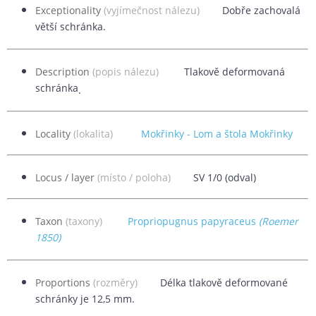
Exceptionality
(vyjímečnost nálezu)
Dobře zachovalá
větší schránka.
Description
(popis nálezu)
Tlakově deformovaná
schránka
.
Locality
(lokalita)
Mokřinky - Lom a štola Mokřinky
Locus / layer
(místo / poloha)
SV 1/0 (odval)
Taxon
(taxony)
Propriopugnus papyraceus
(Roemer
1850)
Proportions
(rozměry)
Délka tlakově deformované
schránky je 12,5 mm.