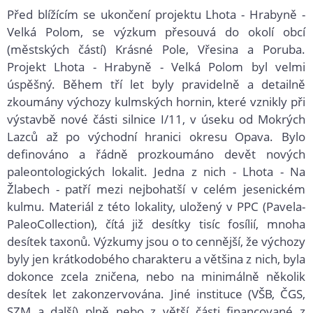
Před blížícím se ukončení projektu Lhota - Hrabyně -
Velká Polom, se výzkum přesouvá do okolí obcí
(městských částí) Krásné Pole, Vřesina a Poruba.
Projekt Lhota - Hrabyně - Velká Polom byl velmi
úspěšný. Během tří let byly pravidelně a detailně
zkoumány výchozy kulmských hornin, které vznikly při
výstavbě nové části silnice I/11, v úseku od Mokrých
Lazců až po východní hranici okresu Opava. Bylo
definováno a řádně prozkoumáno devět nových
paleontologických lokalit. Jedna z nich - Lhota - Na
Žlabech - patří mezi nejbohatší v celém jesenickém
kulmu. Materiál z této lokality, uložený v PPC (Pavela-
PaleoCollection), čítá již desítky tisíc fosílií, mnoha
desítek taxonů. Výzkumy jsou o to cennější, že výchozy
byly jen krátkodobého charakteru a většina z nich, byla
dokonce zcela zničena, nebo na minimálně několik
desítek let zakonzervována. Jiné instituce (VŠB, ČGS,
SZM a další) plně nebo z větší části financované z