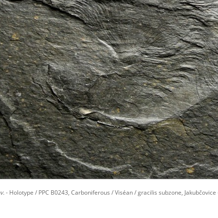
v.
- Holotype / PPC B0243, Carboniferous / Viséan / gracilis subzone, Jakubčovice 