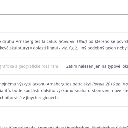
že druhu Arnsbergites falcatus
(Roemer 1850)
, od kterého se povrc
ové skulptury) v oblasti lingui - viz. fig 2. Jiný podobný taxon neby
igrafické a geografické rozšíření):
Zatím nalezen jen na typové lok
hojnému výskytu taxonu Arnsbergites patteiskyi
Pavela 2016 sp. no
iatitů, bude součástí dalšího výzkumu snaha o stanovení nové ste
chního visé v jiných regionech.
alkes (Cephalopoda, Ammonoidea; Unterkarbon; Rheinisches Schiefe