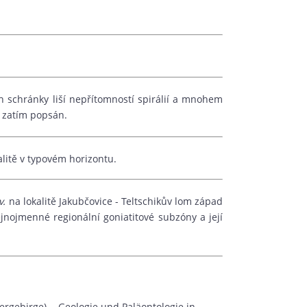
h schránky liší nepřítomností spirálií a mnohem
l zatím popsán.
alitě v typovém horizontu.
v.
na lokalitě Jakubčovice - Teltschikův lom západ
jnojmenné regionální goniatitové subzóny a její
rgebirge). - Geologie und Paläontologie in