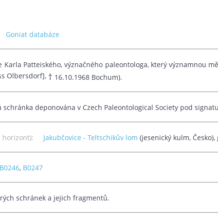
):
Goniat databáze
e Karla Patteiského, význačného paleontologa, který významnou mě
ss Olbersdorf],
†
16.10.1968 Bochum).
 schránka deponována v Czech Paleontological Society pod signa
 a horizont):
Jakubčovice - Teltschikův lom
(jesenický kulm, Česko), 
B0246
,
B0247
arých schránek a jejich fragmentů.