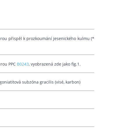
rou přispěl k prozkoumání jesenického kulmu (*
turou PPC
B0243
, vyobrazená zde jako fig.1.
goniatitová subzóna gracilis (visé, karbon)