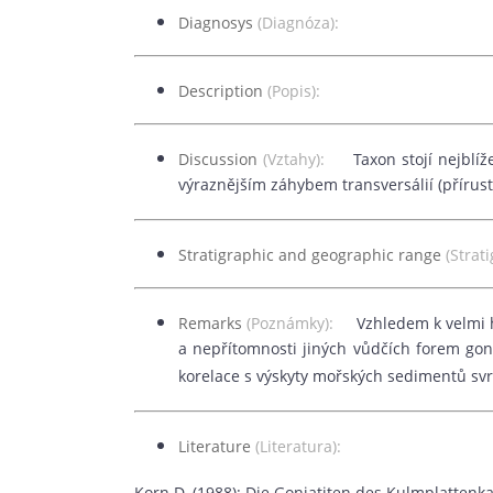
Diagnosys
(Diagnóza):
Description
(Popis):
Discussion
(Vztahy):
Taxon stojí nejblí
výraznějším záhybem transversálií (přírustk
Stratigraphic and geographic range
(Strat
Remarks
(Poznámky):
Vzhledem k velmi 
a nepřítomnosti jiných vůdčích forem gon
korelace s výskyty mořských sedimentů svr
Literature
(Literatura):
Korn D. (1988): Die Goniatiten des Kulmplattenk