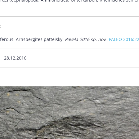
:
iferous: Arnsbergites patteiskyi
Pavela 2016 sp. nov.
.
PALEO 2016:2
8.12.2016.