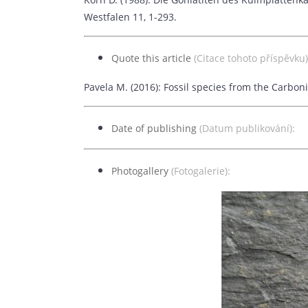
Westfalen 11, 1-293.
Quote this article
(Citace tohoto příspěvku)
Pavela M. (2016): Fossil species from the Carbon
Date of publishing
(Datum publikování):
2
Photogallery
(Fotogalerie):