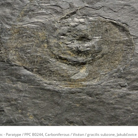
v.
- Paratype / PPC B0244, Carboniferous / Viséan / gracilis subzone, Jakubčovice 