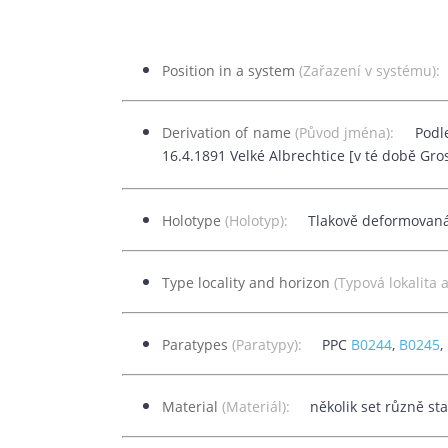
Position in a system
(Zařazení v systému
Derivation of name
(Původ jména):
Podl
16.4.1891 Velké Albrechtice [v té době Gro
Holotype
(Holotyp):
Tlakově deformovaná
Type locality and horizon
(Typová lokalita
Paratypes
(Paratypy):
PPC
B0244
,
B0245
,
Material
(Materiál):
několik set různě st