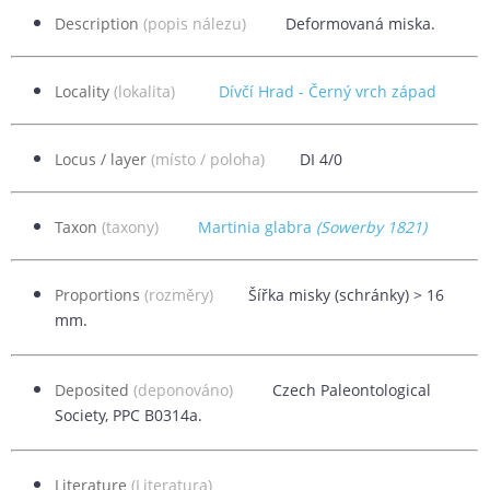
Description
(popis nálezu)
Deformovaná miska.
Locality
(lokalita)
Dívčí Hrad - Černý vrch západ
Locus / layer
(místo / poloha)
DI 4/0
Taxon
(taxony)
Martinia glabra
(Sowerby 1821)
Proportions
(rozměry)
Šířka misky (schránky) > 16
mm.
Deposited
(deponováno)
Czech Paleontological
Society, PPC B0314a.
Literature
(Literatura)