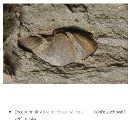
Exceptionality
(vyjímečnost nálezu)
Dobře zachovalá
větší miska.