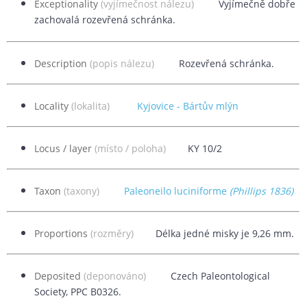
Exceptionality
(vyjímečnost nálezu)
Vyjímečně dobře
zachovalá rozevřená schránka.
Description
(popis nálezu)
Rozevřená schránka
.
Locality
(lokalita)
Kyjovice - Bártův mlýn
Locus / layer
(místo / poloha)
KY 10/2
Taxon
(taxony)
Paleoneilo luciniforme
(Phillips 1836)
Proportions
(rozměry)
Délka jedné misky je 9,26 mm.
Deposited
(deponováno)
Czech Paleontological
Society, PPC B0326.