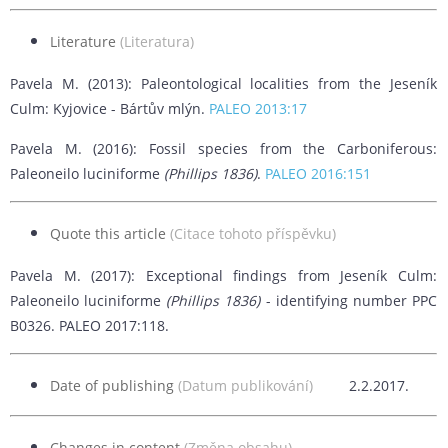
Literature
(Literatura)
Pavela M. (2013): Paleontological localities from the Jeseník
Culm: Kyjovice - Bártův mlýn.
PALEO 2013:17
Pavela M. (2016): Fossil species from the Carboniferous:
Paleoneilo luciniforme
(Phillips 1836)
.
PALEO 2016:151
Quote this article
(Citace tohoto příspěvku)
Pavela M. (2017): Exceptional findings from Jeseník Culm:
Paleoneilo luciniforme
(Phillips 1836)
- identifying number PPC
B0326. PALEO 2017:118.
Date of publishing
(Datum publikování)
2.2.2017.
Changes in content
(Změna obsahu)