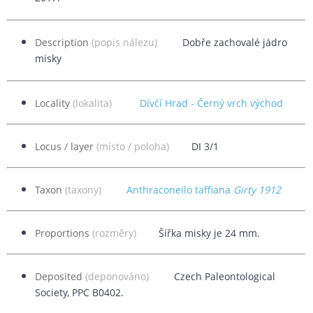
Description
(popis nálezu)
Dobře zachovalé jádro
misky
Locality
(lokalita)
Dívčí Hrad - Černý vrch východ
Locus / layer
(místo / poloha)
DI 3/1
Taxon
(taxony)
Anthraconeilo taffiana
Girty 1912
Proportions
(rozměry)
Šířka misky je 24 mm.
Deposited
(deponováno)
Czech Paleontological
Society, PPC B0402.