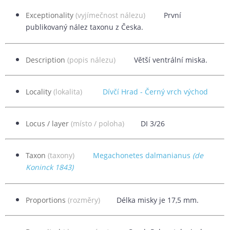
Exceptionality
(vyjímečnost nálezu)
První
publikovaný nález taxonu z Česka.
Description
(popis nálezu)
Větší ventrální miska.
Locality
(lokalita)
Dívčí Hrad - Černý vrch východ
Locus / layer
(místo / poloha)
DI 3/26
Taxon
(taxony)
Megachonetes dalmanianus
(de
Koninck 1843)
Proportions
(rozměry)
Délka misky je 17,5 mm.