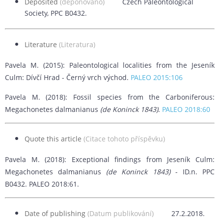
Deposited
(deponováno)
Czech Paleontological
Society, PPC B0432.
Literature
(Literatura)
Pavela M. (2015): Paleontological localities from the Jeseník
Culm: Dívčí Hrad - Černý vrch východ.
PALEO 2015:106
Pavela M. (2018): Fossil species from the Carboniferous:
Megachonetes dalmanianus
(de Koninck 1843)
.
PALEO 2018:60
Quote this article
(Citace tohoto příspěvku)
Pavela M. (2018): Exceptional findings from Jeseník Culm:
Megachonetes dalmanianus
(de Koninck 1843)
- ID.n. PPC
B0432. PALEO 2018:61.
Date of publishing
(Datum publikování)
27.2.2018.