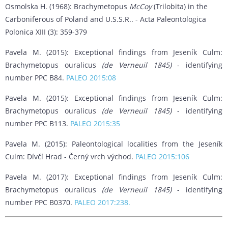
Osmolska H. (1968): Brachymetopus
McCoy
(Trilobita) in the
Carboniferous of Poland and U.S.S.R.. - Acta Paleontologica
Polonica XIII (3): 359-379
Pavela M. (2015): Exceptional findings from Jeseník Culm:
Brachymetopus ouralicus
(de Verneuil 1845)
- identifying
number PPC B84.
PALEO 2015:08
Pavela M. (2015): Exceptional findings from Jeseník Culm:
Brachymetopus ouralicus
(de Verneuil 1845)
- identifying
number PPC B113.
PALEO 2015:35
Pavela M. (2015): Paleontological localities from the Jeseník
Culm: Dívčí Hrad - Černý vrch východ.
PALEO 2015:106
Pavela M. (2017): Exceptional findings from Jeseník Culm:
Brachymetopus ouralicus
(de Verneuil 1845)
- identifying
number PPC B0370.
PALEO 2017:238.