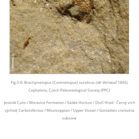
Fig.5-6: Brachymetopus (Conimetopus) ouralicus
(de Verneuil 1845),
Cephalons; Czech Paleontological Society (PPC)
Jeseník Culm / Moravice Formation / Sádek Horizon / Dívčí Hrad - Černý vrch
východ; Carboniferous / Mississippian / Upper Visean / Goniatites crenistria
subzone