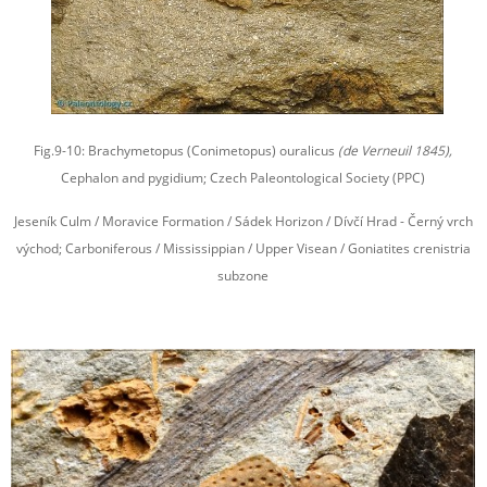
Fig.9-10: Brachymetopus (Conimetopus) ouralicus
(de Verneuil 1845),
Cephalon and pygidium; Czech Paleontological Society (PPC)
Jeseník Culm / Moravice Formation / Sádek Horizon / Dívčí Hrad - Černý vrch
východ; Carboniferous / Mississippian / Upper Visean / Goniatites crenistria
subzone