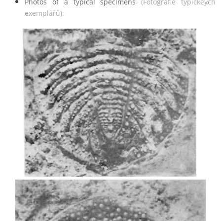
Photos of a typical specimens
(Fotografie typickéých
exemplářů):