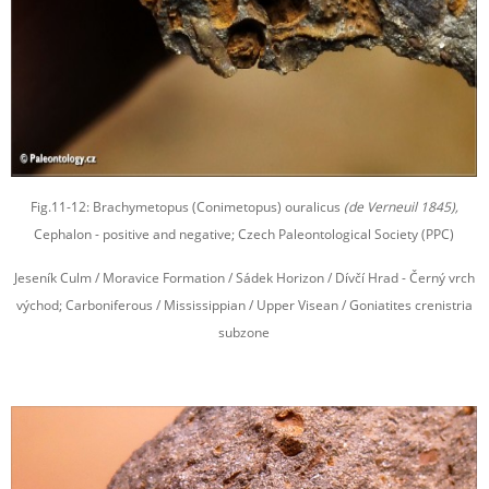
Fig.11-12: Brachymetopus (Conimetopus) ouralicus
(de Verneuil 1845),
Cephalon - positive and negative; Czech Paleontological Society (PPC)
Jeseník Culm / Moravice Formation / Sádek Horizon / Dívčí Hrad - Černý vrch
východ; Carboniferous / Mississippian / Upper Visean / Goniatites crenistria
subzone