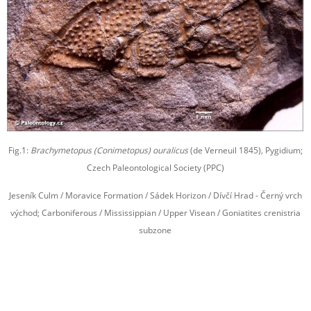
Fig.1:
Brachymetopus (Conimetopus) ouralicus
(de Verneuil 1845)
,
Pygidium;
Czech Paleontological Society (PPC)
Jeseník Culm / Moravice Formation / Sádek Horizon / Dívčí Hrad - Černý vrch
východ; Carboniferous / Mississippian / Upper Visean / Goniatites crenistria
subzone