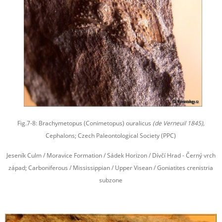
Fig.7-8: Brachymetopus (Conimetopus) ouralicus
(de Verneuil 1845),
Cephalons; Czech Paleontological Society (PPC)
Jeseník Culm / Moravice Formation / Sádek Horizon / Dívčí Hrad - Černý vrch
západ; Carboniferous / Mississippian / Upper Visean / Goniatites crenistria
subzone