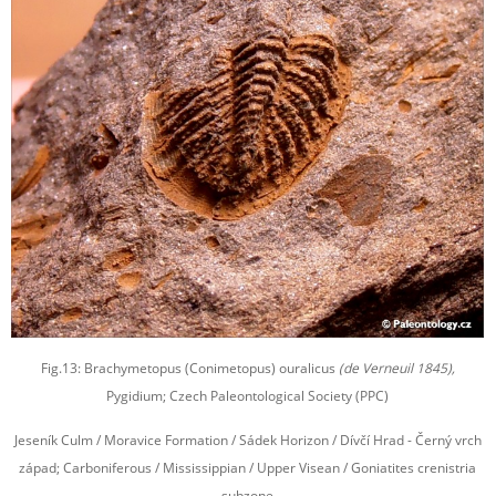
Fig.13: Brachymetopus (Conimetopus) ouralicus
(de Verneuil 1845),
Pygidium; Czech Paleontological Society (PPC)
Jeseník Culm / Moravice Formation / Sádek Horizon / Dívčí Hrad - Černý vrch
západ; Carboniferous / Mississippian / Upper Visean / Goniatites crenistria
subzone