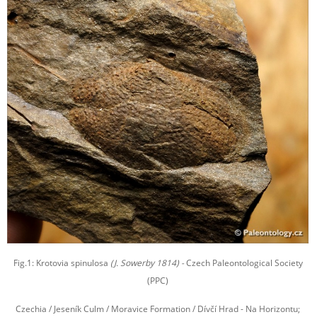
Fig.1: Krotovia spinulosa
(J. Sowerby 1814) -
Czech Paleontological Society
(PPC)
Czechia / Jeseník Culm / Moravice Formation / Dívčí Hrad - Na Horizontu;