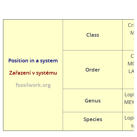
Cri
MI
Class
1
Cl
Position in a system
MO
Order
LA
Zařazení v systému
1
fossilwork.org
Loph
Genus
MEYE
Loph
Species
sp