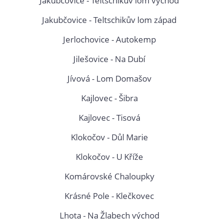
Jakubčovice - Teltschikův lom východ
Jakubčovice - Teltschikův lom západ
Jerlochovice - Autokemp
Jilešovice - Na Dubí
Jívová - Lom Domašov
Kajlovec - Šibra
Kajlovec - Tisová
Klokočov - Důl Marie
Klokočov - U Kříže
Komárovské Chaloupky
Krásné Pole - Klečkovec
Lhota - Na Žlabech východ