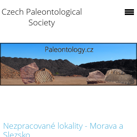
Czech Paleontological
Society
Nezpracované lokality - Morava a
Slezsko