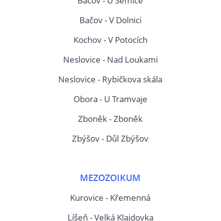
Bačov - U Semíče
Bačov - V Dolnici
Kochov - V Potocích
Neslovice - Nad Loukami
Neslovice - Rybičkova skála
Obora - U Tramvaje
Zboněk - Zboněk
Zbýšov - Důl Zbýšov
MEZOZOIKUM
Kurovice - Křemenná
Líšeň - Velká Klajdovka