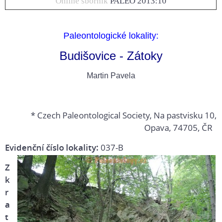
Online sborník
PALEO 2013:10
Paleontologické lokality:
Budišovice - Zátoky
Martin Pavela
* Czech Paleontological Society, Na pastvisku 10,
Opava, 74705, ČR
Evidenční číslo lokality:
037-B
Z
k
r
a
t