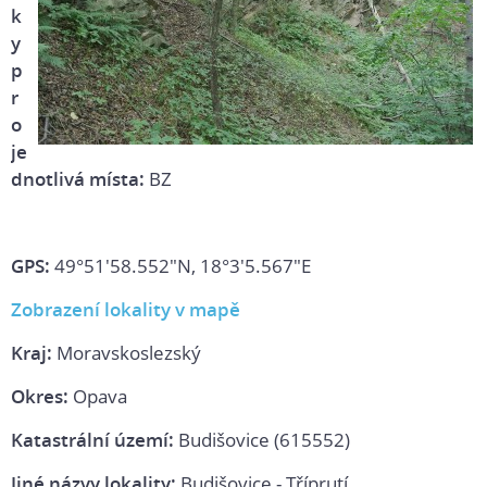
k
y
p
r
o
je
dnotlivá místa:
BZ
GPS:
49°51'58.552"N, 18°3'5.567"E
Zobrazení lokality v mapě
Kraj:
Moravskoslezský
Okres:
Opava
Katastrální území:
Budišovice (615552)
Jiné názvy lokality:
Budišovice - Tříprutí