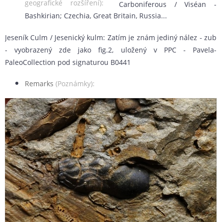
geografické rozšíření):
Carboniferous / Viséan -
Bashkirian; Czechia, Great Britain, Russia...
Jeseník Culm / Jesenický kulm: Zatím je znám jediný nález - zub
- vyobrazený zde jako fig.2, uložený v PPC - Pavela-
PaleoCollection pod signaturou B0441
Remarks
(Poznámky):