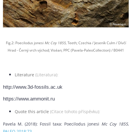
Fig.2: Poecilodus jonesi
Mc Coy 1855,
Teeth; Czechia / Jeseník Culm / Dívčí
Hrad - Černý vrch východ; Viséan; PPC (Pavela-PaleoCollection) / B0441
Literature
(Literatura):
http://www.3d-fossils.ac.uk
https://www.ammonit.ru
Quote this article
(Citace tohoto příspěvku):
Pavela M. (2018): Fossil taxa: Poecilodus jonesi
Mc Coy 1855
,
PALEO 2018:73