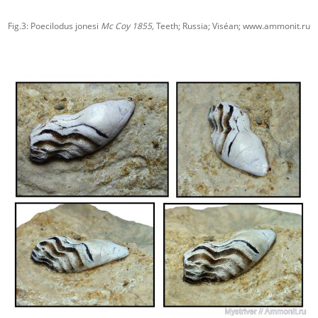
Fig.3: Poecilodus jonesi
Mc Coy 1855,
Teeth; Russia; Viséan; www.ammonit.ru