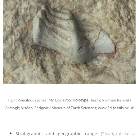
Fig.1: Poecilodus jonesi
Mc Coy 1855,
Holotype
;
Teeth; Northen Ireland /
Armagh; Viséan; Sedgwick Museun of Earth Sciences; www.3d-fossils.ac.uk
Stratigraphic and geographic range
(Stratigrafické a