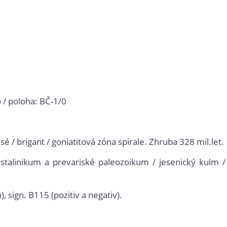
o / poloha: BČ-1/0
sé / brigant / goniatitová zóna spirale. Zhruba 328 mil.let.
talinikum a prevariské paleozoikum / jesenický kulm /
, sign. B115 (pozitiv a negativ).