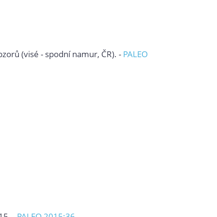
zorů (visé - spodní namur, ČR). -
PALEO
15. -
PALEO 2015:36