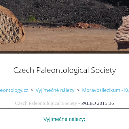
Czech Paleontological Society
leontology.cz
>
Vyjímečné nálezy
>
Moravosilezikum - K
Czech Paleontological Society -
PALEO 2015:36
Vyjímečné nálezy: