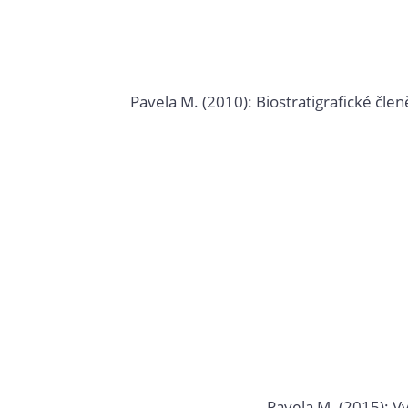
Pavela M. (2010): Biostratigrafické čle
Pavela M. (2015): V