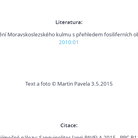
Literatura:
nění Moravskoslezského kulmu s přehledem fosiliferních ob
2010:01
Text a foto ©
Martin Pavela 3.5.2015
Citace:
yjímečné nálezy: Sanguinolites langi PAVELA 2015 - PPC B1