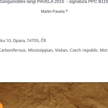
Sanguinolites langi PAVELA 2015 - signatura PPC B11
*
Martin Pavela
isku 10, Opava, 74705, ČR
, Carboniferous, Mississippian, Viséan, Czech republic, M