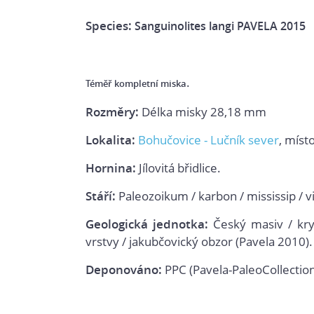
Species:
Sanguinolites langi PAVELA 2015
.
Téměř kompletní miska
Rozměry:
Délka misky 28,18 mm
Lokalita:
Bohučovice - Lučník sever
, míst
Hornina:
Jílovitá břidlice.
Stáří:
Paleozoikum / karbon / mississip / vi
Geologická jednotka:
Český masiv / krys
vrstvy / jakubčovický obzor (Pavela 2010).
Deponováno:
PPC (Pavela-PaleoCollection)