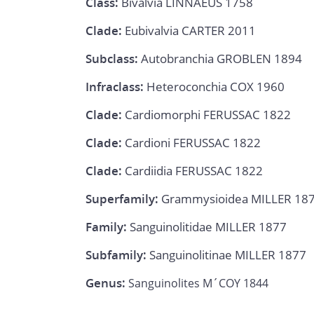
Class:
Bivalvia LINNAEUS 1758
Clade:
Eubivalvia CARTER 2011
Subclass:
Autobranchia GROBLEN 1894
Infraclass:
Heteroconchia COX 1960
Clade:
Cardiomorphi FERUSSAC 1822
Clade:
Cardioni FERUSSAC 1822
Clade:
Cardiidia FERUSSAC 1822
Superfamily:
Grammysioidea MILLER 18
Family:
Sanguinolitidae MILLER 1877
Subfamily:
Sanguinolitinae MILLER 1877
Genus:
Sanguinolites M´COY 1844