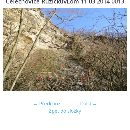
Čelechovice-RůžičkůvLom-11-03-2014-0013
← Předchozí
Další →
Zpět do složky