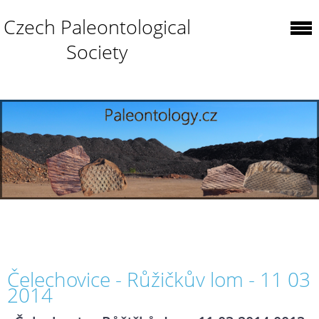
Czech Paleontological
Society
Čelechovice - Růžičkův lom - 11 03
2014