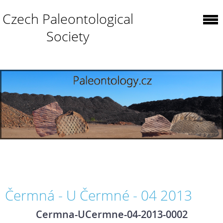
Czech Paleontological
Society
Čermná - U Čermné - 04 2013
Cermna-UCermne-04-2013-0002