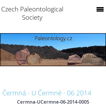
Czech Paleontological
Society
Čermná - U Čermné - 06 2014
Cermna-UCermne-06-2014-0005