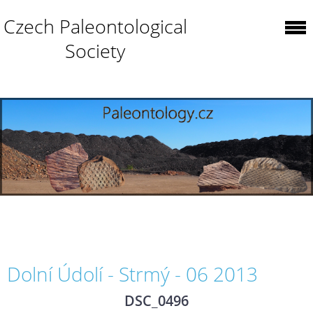
Czech Paleontological
Society
Dolní Údolí - Strmý - 06 2013
DSC_0496