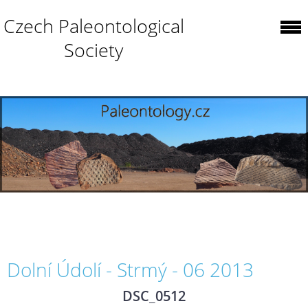
Czech Paleontological
Society
Dolní Údolí - Strmý - 06 2013
DSC_0512