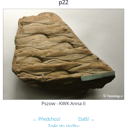
p22
Pszow - KWK Anna II
← Předchozí
Další →
Zpět do složky