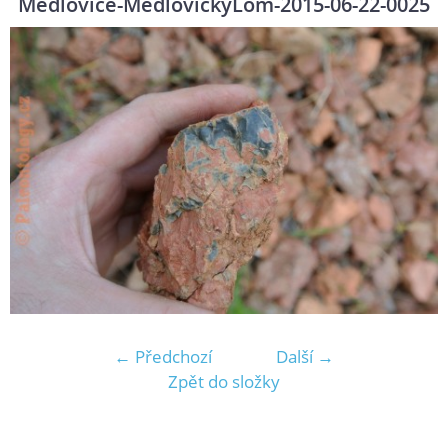
Medlovice-MedlovickyLom-2015-06-22-0025
← Předchozí
Další →
Zpět do složky