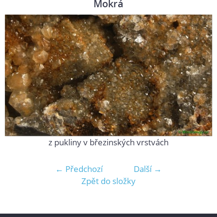
Mokrá
z pukliny v březinských vrstvách
← Předchozí
Další →
Zpět do složky