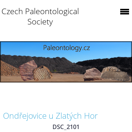
Czech Paleontological
Society
Ondřejovice u Zlatých Hor
DSC_2101