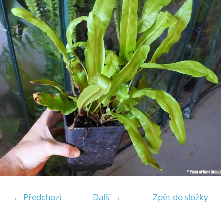
← Předchozí
Další →
Zpět do složky