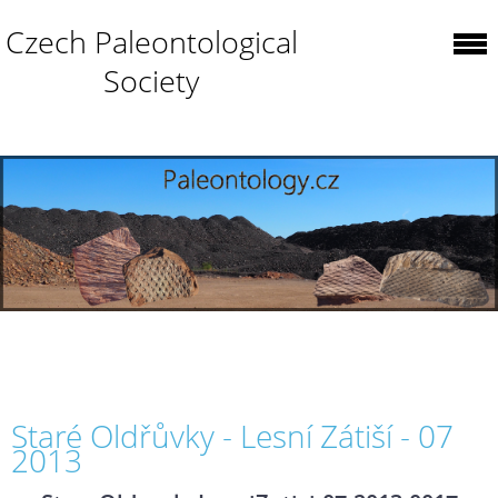
Czech Paleontological
Society
Staré Oldřůvky - Lesní Zátiší - 07
2013