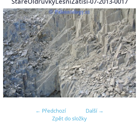
StareOldruvkyLesniZatisi-07-2013-0017
← Předchozí
Další →
Zpět do složky