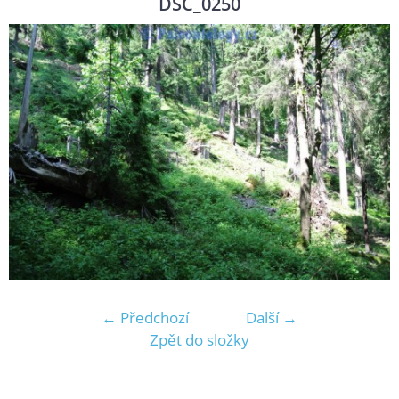
DSC_0250
← Předchozí
Další →
Zpět do složky