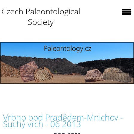
Czech Paleontological
Society
Vrbno pod Pradědem-Mnichov -
Suchý vrch - 06 2013