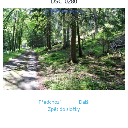
DSC_0280
← Předchozí
Další →
Zpět do složky