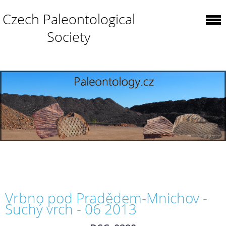
Czech Paleontological
Society
Vrbno pod Pradědem-Mnichov -
Suchý vrch - 06 2013