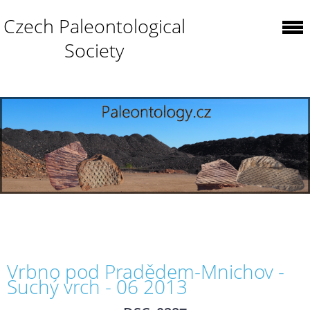
Czech Paleontological
Society
Vrbno pod Pradědem-Mnichov -
Suchý vrch - 06 2013