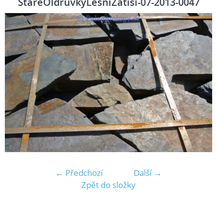
StareOldruvkyLesniZatisi-07-2013-0047
← Předchozí
Další →
Zpět do složky