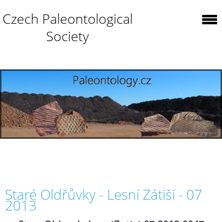
Czech Paleontological
Society
Staré Oldřůvky - Lesní Zátiší - 07
2013